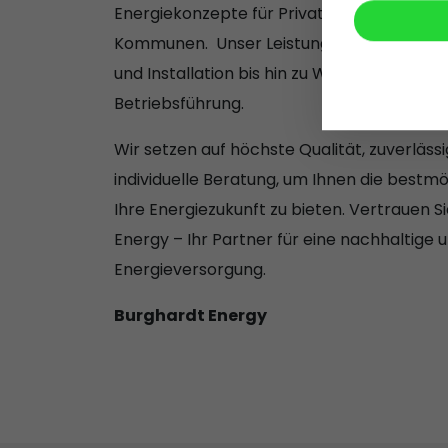
Energiekonzepte für Privatkunden, Unter
Kommunen. Unser Leistungsspektrum reic
und Installation bis hin zu Wartung, Monit
Betriebsführung.
Wir setzen auf höchste Qualität, zuverläss
individuelle Beratung, um Ihnen die bestm
Ihre Energiezukunft zu bieten. Vertrauen S
Energy – Ihr Partner für eine nachhaltige 
Energieversorgung.
Burghardt Energy