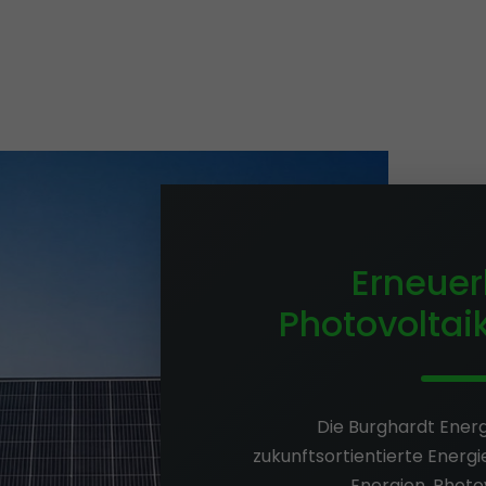
Erneuer
Photovoltaik
Die Burghardt Ener
zukunftsortientierte Energ
Energien, Photov