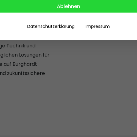
nehmen und
Ablehnen
ht von der Planung
oring und technischer
Datenschutzerklärung
Impressum
ige Technik und
öglichen Lösungen für
ie auf Burghardt
und zukunftssichere