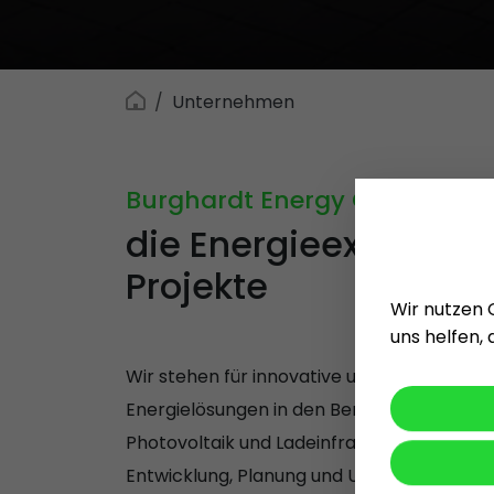
Unternehmen
Burghardt Energy GmbH
die Energieexperten f
Projekte
Wir nutzen 
uns helfen,
Wir stehen für innovative und zukunftsorti
Energielösungen in den Bereichen Erneuer
Photovoltaik und Ladeinfrastruktur. Unser F
Entwicklung, Planung und Umsetzung nach